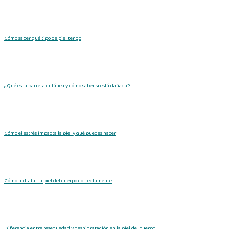
Cómo saber qué tipo de piel tengo
¿Qué es la barrera cutánea y cómo saber si está dañada?
Cómo el estrés impacta la piel y qué puedes hacer
Cómo hidratar la piel del cuerpo correctamente
Diferencia entre resequedad y deshidratación en la piel del cuerpo