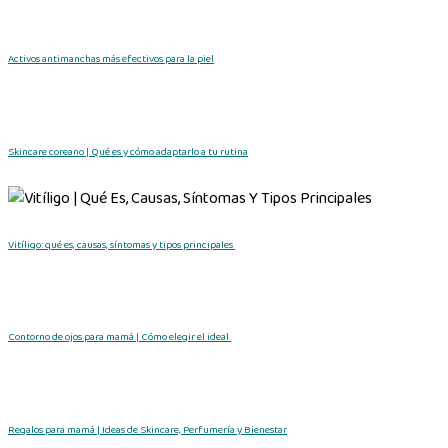
Activos antimanchas más efectivos para la piel
Skincare coreano | Qué es y cómo adaptarlo a tu rutina
Vitíligo: qué es, causas, síntomas y tipos principales
Contorno de ojos para mamá | Cómo elegir el ideal
Regalos para mamá | Ideas de Skincare, Perfumería y Bienestar