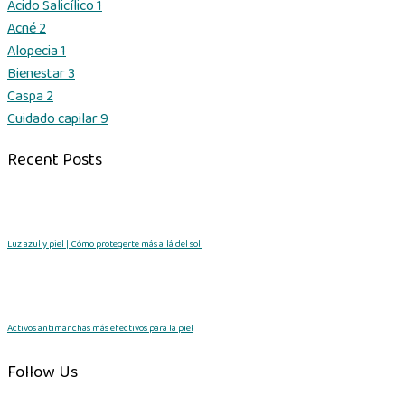
Ácido Salicílico
1
Acné
2
Alopecia
1
Bienestar
3
Caspa
2
Cuidado capilar
9
Recent Posts
Luz azul y piel | Cómo protegerte más allá del sol
Activos antimanchas más efectivos para la piel
Follow Us